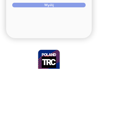
Wyślij
+48 728 811 892
(WhatsApp)
kontakt@polandtrc.com
Otwarte od poniedziałku do piątku
9:00-16:00
adres:
ul. Plac Jana Matejki 21b/3
65-056 Zielona Góra